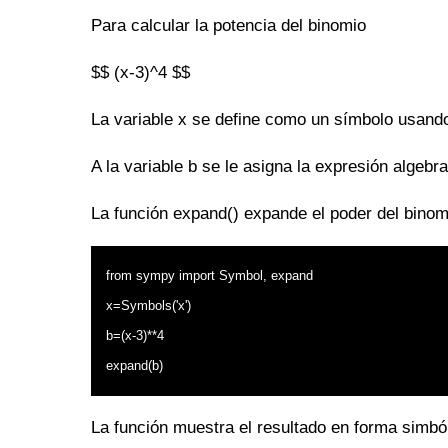
Para calcular la potencia del binomio
$$ (x-3)^4 $$
La variable x se define como un símbolo usando
A la variable b se le asigna la expresión algebra
La función expand() expande el poder del binom
from sympy import Symbol, expand
x=Symbols('x')
b=(x-3)**4
expand(b)
La función muestra el resultado en forma simból