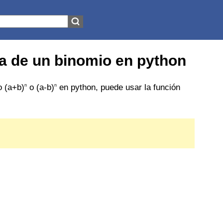
ia de un binomio en python
o (a+b)
o (a-b)
en python, puede usar la función
n
n