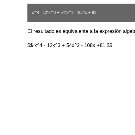
x**4 - 12*x**3 + 54*x**2 - 108*x + 81
El resultado es equivalente a la expresión algeb
$$ x^4 - 12x^3 + 54x^2 - 108x +81 $$