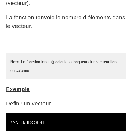
(vecteur).
La fonction renvoie le nombre d'éléments dans
le vecteur.
Note
. La fonction length() calcule la longueur d'un vecteur ligne
ou colonne.
Exemple
Définir un vecteur
>> v=['a';'b';'c';'d';'e']